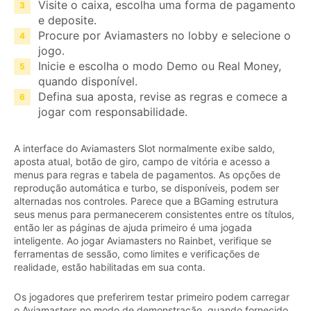
Visite o caixa, escolha uma forma de pagamento
e deposite.
Procure por Aviamasters no lobby e selecione o
jogo.
Inicie e escolha o modo Demo ou Real Money,
quando disponível.
Defina sua aposta, revise as regras e comece a
jogar com responsabilidade.
A interface do Aviamasters Slot normalmente exibe saldo,
aposta atual, botão de giro, campo de vitória e acesso a
menus para regras e tabela de pagamentos. As opções de
reprodução automática e turbo, se disponíveis, podem ser
alternadas nos controles. Parece que a BGaming estrutura
seus menus para permanecerem consistentes entre os títulos,
então ler as páginas de ajuda primeiro é uma jogada
inteligente. Ao jogar Aviamasters no Rainbet, verifique se
ferramentas de sessão, como limites e verificações de
realidade, estão habilitadas em sua conta.
Os jogadores que preferirem testar primeiro podem carregar
o Aviamasters no modo de demonstração, quando fornecido.