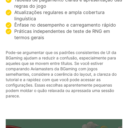
regras do jogo
Atualizações regulares e ampla cobertura
linguística
Ênfase no desempenho e carregamento rápido
Práticas independentes de teste de RNG em
termos gerais
Pode-se argumentar que os padrões consistentes de UI da
BGaming ajudam a reduzir a confusão, especialmente para
aqueles que se movem entre títulos. Se você estiver
comparando Aviamasters da BGaming com jogos
semelhantes, considere a coerência do layout, a clareza do
tutorial e a rapidez com que você pode acessar as
configurações. Essas escolhas aparentemente pequenas
podem moldar o quão relaxada ou apressada uma sessão
parece.