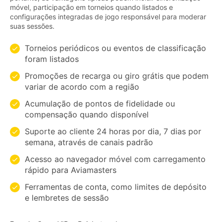
móvel, participação em torneios quando listados e
configurações integradas de jogo responsável para moderar
suas sessões.
Torneios periódicos ou eventos de classificação
foram listados
Promoções de recarga ou giro grátis que podem
variar de acordo com a região
Acumulação de pontos de fidelidade ou
compensação quando disponível
Suporte ao cliente 24 horas por dia, 7 dias por
semana, através de canais padrão
Acesso ao navegador móvel com carregamento
rápido para Aviamasters
Ferramentas de conta, como limites de depósito
e lembretes de sessão