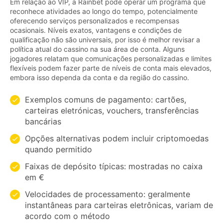
Em relação ao VIP, a Rainbet pode operar um programa que
reconhece atividades ao longo do tempo, potencialmente
oferecendo serviços personalizados e recompensas
ocasionais. Níveis exatos, vantagens e condições de
qualificação não são universais, por isso é melhor revisar a
política atual do cassino na sua área de conta. Alguns
jogadores relatam que comunicações personalizadas e limites
flexíveis podem fazer parte de níveis de conta mais elevados,
embora isso dependa da conta e da região do cassino.
Exemplos comuns de pagamento: cartões,
carteiras eletrónicas, vouchers, transferências
bancárias
Opções alternativas podem incluir criptomoedas
quando permitido
Faixas de depósito típicas: mostradas no caixa
em €
Velocidades de processamento: geralmente
instantâneas para carteiras eletrônicas, variam de
acordo com o método