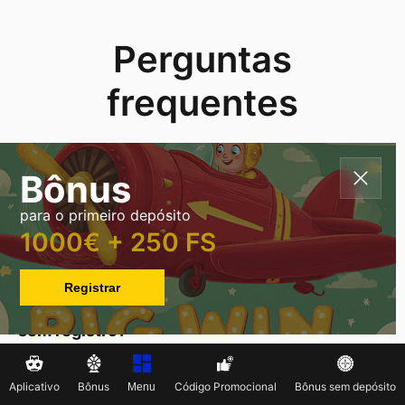
Perguntas
frequentes
O que torna o Aviamasters diferente de
Bônus
jogos similares?
para o primeiro depósito
Qual é a vitória máxima no Aviamasters
1000€ + 250 FS
na Rainbet?
Registrar
Posso jogar Aviamasters gratuitamente
sem registro?
Como posso verificar se o Aviamasters
Aplicativo
Bônus
Código Promocional
Bônus sem depósito
Menu