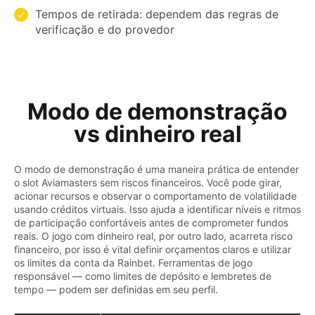
Tempos de retirada: dependem das regras de
verificação e do provedor
Modo de demonstração
vs dinheiro real
O modo de demonstração é uma maneira prática de entender
o slot Aviamasters sem riscos financeiros. Você pode girar,
acionar recursos e observar o comportamento de volatilidade
usando créditos virtuais. Isso ajuda a identificar níveis e ritmos
de participação confortáveis antes de comprometer fundos
reais. O jogo com dinheiro real, por outro lado, acarreta risco
financeiro, por isso é vital definir orçamentos claros e utilizar
os limites da conta da Rainbet. Ferramentas de jogo
responsável — como limites de depósito e lembretes de
tempo — podem ser definidas em seu perfil.