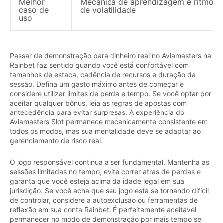
Melhor
Mecânica de aprendizagem e ritmo
caso de
de volatilidade
uso
Passar de demonstração para dinheiro real no Aviamasters na
Rainbet faz sentido quando você está confortável com
tamanhos de estaca, cadência de recursos e duração da
sessão. Defina um gasto máximo antes de começar e
considere utilizar limites de perda e tempo. Se você optar por
aceitar qualquer bônus, leia as regras de apostas com
antecedência para evitar surpresas. A experiência do
Aviamasters Slot permanece mecanicamente consistente em
todos os modos, mas sua mentalidade deve se adaptar ao
gerenciamento de risco real.
O jogo responsável continua a ser fundamental. Mantenha as
sessões limitadas no tempo, evite correr atrás de perdas e
garanta que você esteja acima da idade legal em sua
jurisdição. Se você acha que seu jogo está se tornando difícil
de controlar, considere a autoexclusão ou ferramentas de
reflexão em sua conta Rainbet. É perfeitamente aceitável
permanecer no modo de demonstração por mais tempo se