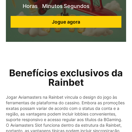
Horas
Minutos
Segundos
Jogue agora
Benefícios exclusivos da
Rainbet
Jogar Aviamasters na Rainbet vincula o design do jogo às
ferramentas de plataforma do cassino. Embora as promoções
exatas possam variar de acordo com o status da conta e a
região, as vantagens podem incluir lobbies convenientes,
suporte responsivo e acesso regular aos títulos da BGaming.
O Aviamasters Slot funciona dentro da estrutura da Rainbet,
portanto, as vantagens típicas podem incluir sincronização