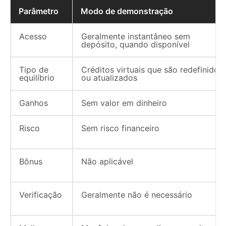
Parâmetro
Modo de demonstração
Acesso
Geralmente instantâneo sem
depósito, quando disponível
Tipo de
Créditos virtuais que são redefinidos
equilíbrio
ou atualizados
Ganhos
Sem valor em dinheiro
Risco
Sem risco financeiro
Bônus
Não aplicável
Verificação
Geralmente não é necessário