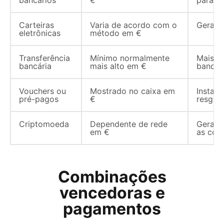
Carteiras
Varia de acordo com o
Geralm
eletrônicas
método em €
Transferência
Mínimo normalmente
Mais l
bancária
mais alto em €
banco
Vouchers ou
Mostrado no caixa em
Instan
pré-pagos
€
resgat
Criptomoeda
Dependente de rede
Geralm
em €
as con
Combinações
vencedoras e
pagamentos