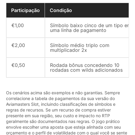
Participação
Condição
€1,00
Símbolo baixo cinco de um tipo em
uma linha de pagamento
€2,00
Símbolo médio triplo com
multiplicador 2x
€0,50
Rodada bônus concedendo 10
rodadas com wilds adicionados
Os cenários acima são exemplos e não garantias. Sempre
correlacione a tabela de pagamentos da sua versão do
Aviamasters Slot, incluindo classificações de símbolos e
regras de recursos. Se um recurso de compra estiver
presente em sua região, seu custo e impacto no RTP
geralmente são documentados nas regras. O jogo prático
envolve escolher uma aposta que esteja alinhada com seu
orçamento e o perfil de volatilidade com o qual você se sente