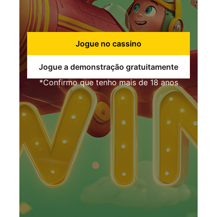
Jogue no cassino
Jogue a demonstração gratuitamente
*Confirmo que tenho mais de 18 anos