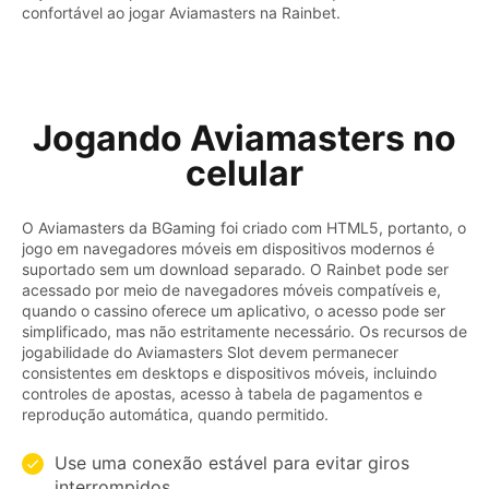
confortável ao jogar Aviamasters na Rainbet.
Jogando Aviamasters no
celular
O Aviamasters da BGaming foi criado com HTML5, portanto, o
jogo em navegadores móveis em dispositivos modernos é
suportado sem um download separado. O Rainbet pode ser
acessado por meio de navegadores móveis compatíveis e,
quando o cassino oferece um aplicativo, o acesso pode ser
simplificado, mas não estritamente necessário. Os recursos de
jogabilidade do Aviamasters Slot devem permanecer
consistentes em desktops e dispositivos móveis, incluindo
controles de apostas, acesso à tabela de pagamentos e
reprodução automática, quando permitido.
Use uma conexão estável para evitar giros
interrompidos