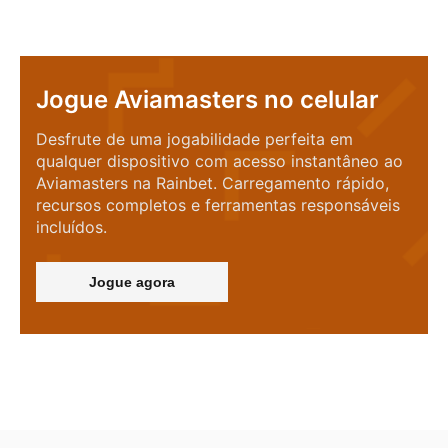
Jogue Aviamasters no celular
Desfrute de uma jogabilidade perfeita em
qualquer dispositivo com acesso instantâneo ao
Aviamasters na Rainbet. Carregamento rápido,
recursos completos e ferramentas responsáveis
incluídos.
Jogue agora